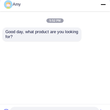
Amy
อะไหล่รถบรรทุกเครื่องผสมคอนกรีต
5:52 PM
อะไหล่โรงงานผสม
Good day, what product are you looking 
HAVE Balance Valve
441540 Putzmeister
for?
Putzmeister Single
ส่วนปั๊มคอนกรีต
Interlock Valve 400
ท่อปั๊มคอนกรีต
440 ซอลี
นอยด์แวลล์สําหรับปั๊ม
ส่งคำถาม
ส่งคำถาม
คอนกรีต
ปั๊มคอนกรีต เอลโค้ท
สายเชือกยางปั๊มคอนกรีต
บ้าน
เกี่ยวกับเรา
ติดต่อเรา
Desktop Site
แผนผังเว็บไซต์
Privacy Policy
เครื่องจับปั๊มคอนกรีต
คุณภาพ
PUTZMEISTER ชิ้นส่วนปั๊มคอนกรีต
หน้าแปลนปั๊มคอนกรีต
โรงงานในประเทศจีน.Copyright © 2026 Hebei