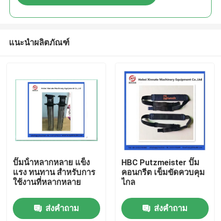
แนะนำผลิตภัณฑ์
บ้าน
ปั๊มน้ําหลากหลาย แข็ง
HBC Putzmeister ปั๊ม
แรง ทนทาน สําหรับการ
คอนกรีต เข็มขัดควบคุม
ใช้งานที่หลากหลาย
ไกล
ผลิตภัณฑ์
ส่งคำถาม
ส่งคำถาม
วิดีโอ