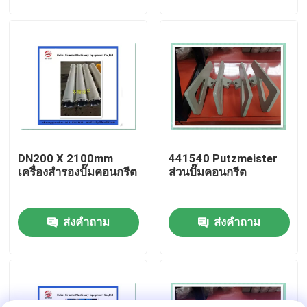
เกี่ยวกับเรา
ทัวร์โรงงาน
ควบคุมคุณภาพ
DN200 X 2100mm
441540 Putzmeister
ติดต่อเรา
เครื่องสํารองปั๊มคอนกรีต
ส่วนปั๊มคอนกรีต
ขออ้าง
ส่งคำถาม
ส่งคำถาม
PUTZMEISTER ชิ้นส่วนปั๊มคอนกรีต
ส่วนของปั๊มคอนกรีต Schwing