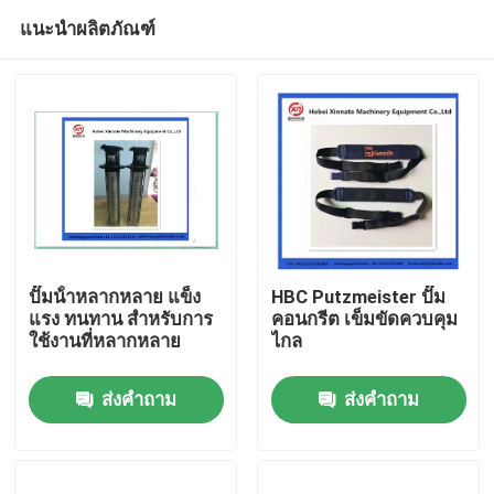
แนะนำผลิตภัณฑ์
ปั๊มน้ําหลากหลาย แข็ง
HBC Putzmeister ปั๊ม
แรง ทนทาน สําหรับการ
คอนกรีต เข็มขัดควบคุม
ใช้งานที่หลากหลาย
ไกล
บ้าน
ส่งคำถาม
ส่งคำถาม
ผลิตภัณฑ์
วิดีโอ