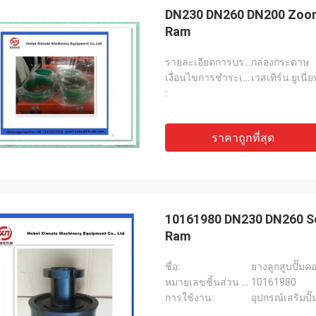
DN230 DN260 DN200 Zooml
Ram
รายละเอียดการบรรจุ:
กล่องกระดาษ
เงื่อนไขการชำระเงิน:
เวสเทิร์น ยูเนี่
:
ราคาถูกที่สุด
10161980 DN230 DN260 Sc
Ram
ชื่อ:
ยางลูกสูบปั๊ม
หมายเลขชิ้นส่วน (ซ้าย):
10161980
การใช้งาน:
อุปกรณ์เสริมป