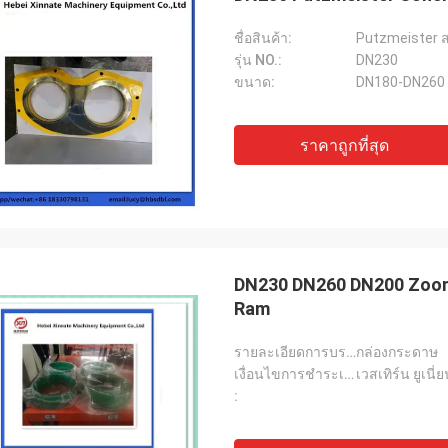
ชื่อสินค้า:
Putzmeister
รุ่น NO.:
DN230
ขนาด:
DN180-DN260
ราคาถูกที่สุด
DN230 DN260 DN200 Zooml
Ram
รายละเอียดการบรรจุ:
กล่องกระดาษ
เงื่อนไขการชำระเงิน:
เวสเทิร์น ยูเน
: