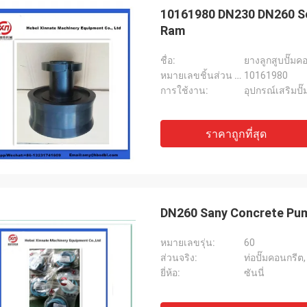
10161980 DN230 DN260 Sc
Ram
ชื่อ:
ยางลูกสูบปั๊ม
หมายเลขชิ้นส่วน (ซ้าย):
10161980
การใช้งาน:
อุปกรณ์เสริมป
ราคาถูกที่สุด
DN260 Sany Concrete Pump
หมายเลขรุ่น:
60
ส่วนจริง:
ท่อปั๊มคอนกรีต
ยี่ห้อ:
ซันนี่