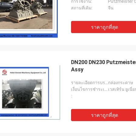
การใช้งาน:
Putzmeister ปั
สถานที่เดิม:
จีน
ราคาถูกที่สุด
DN200 DN230 Putzmeister
Assy
รายละเอียดการบรรจุ:
กล่องกระดาษ
เงื่อนไขการชำระเงิน:
เวสเทิร์น ยูเน
:
ราคาถูกที่สุด