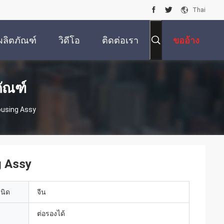
Thai
ผลิตภัณฑ์
วิดีโอ
ติดต่อเรา
ขออ้าง
ัณฑ์
using Assy
g Assy
เนิด
จีน
ต่อรองได้