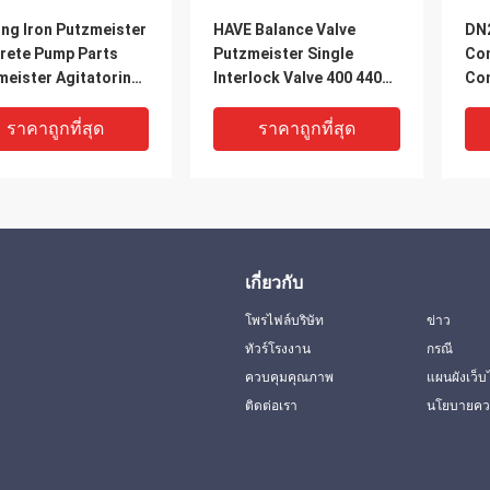
ing Iron Putzmeister
HAVE Balance Valve
DN2
rete Pump Parts
Putzmeister Single
Con
meister Agitatoring
Interlock Valve 400 440
Co
les
Solenoid Valve For
Com
Concrete Pump
ราคาถูกที่สุด
ราคาถูกที่สุด
เกี่ยวกับ
โพรไฟล์บริษัท
ข่าว
ทัวร์โรงงาน
กรณี
ควบคุมคุณภาพ
แผนผังเว็บ
ติดต่อเรา
นโยบายควา
0 DN230
066600004 Putzmeister
441
meister Concrete
4L And 273962001 6L
Con
 Parts Concrete
Concrete Pump
44