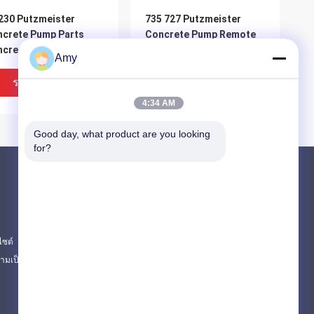
30 Putzmeister
735 727 Putzmeister
crete Pump Parts
Concrete Pump Remote
ncrete Pump Hopper
Control 4 5 6 Booms
Amy
plete Hopper Assy
ราคาถูกที่สุด
ราคาถูกที่สุด
4:34 AM
Good day, what product are you looking 
for?
ผลิตภัณฑ์
PUTZMEISTER ชิ้นส่วนปั๊มคอนกรีต
ส่วนของปั๊มคอนกรีต Schwing
ไซต์
อะไหล่รถบรรทุกเครื่องผสมคอนกรีต
มเป็นส่วนตัว
หมวดหมู่ทั้งหมด
540 Putzmeister
Hydraulic Putzmeister
crete Pump Parts
Water Pump 229179000
1541 Concrete Pump
Putzmeister Pump Parts