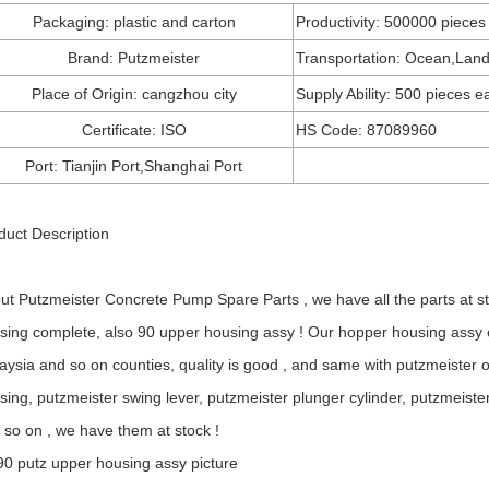
Packaging: plastic and carton
Productivity: 500000 piece
Brand: Putzmeister
Transportation: Ocean,Land
Place of Origin: cangzhou city
Supply Ability: 500 pieces e
Certificate: ISO
HS Code: 87089960
Port: Tianjin Port,Shanghai Port
duct Description
ut Putzmeister Concrete Pump Spare Parts , we have all the parts at s
sing complete, also 90 upper housing assy ! Our hopper housing assy 
aysia and so on counties, quality is good , and same with putzmeister o
sing, putzmeister swing lever, putzmeister plunger cylinder, putzmeist
 so on , we have them at stock !
90 putz upper housing assy picture