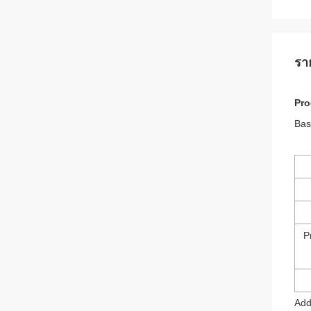
รา
Pro
Bas
P
Addi