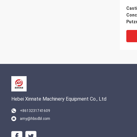
Cast
Conc
Putz
Padd
Hebei Xinnate Machinery Equipment Co., Ltd
+8613231741609
amy@hbsdbl.com
DN20
Putz
Pump