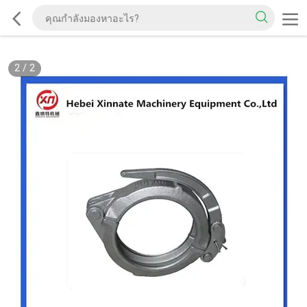
2
/
2