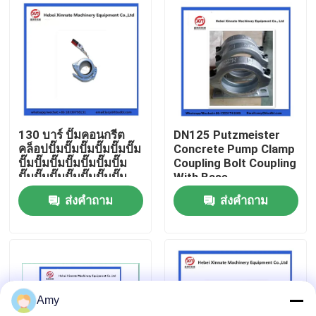
เกี่ยวกับเรา
ทัวร์โรงงาน
ควบคุมคุณภาพ
130 บาร์ ปั๊มคอนกรีต
DN125 Putzmeister
คล็อปปั๊มปั๊มปั๊มปั๊มปั๊มปั๊ม
Concrete Pump Clamp
ปั๊มปั๊มปั๊มปั๊มปั๊มปั๊มปั๊ม
Coupling Bolt Coupling
ติดต่อเรา
ปั๊มปั๊มปั๊มปั๊มปั๊มปั๊มปั๊ม
With Base
ปั๊มปั๊มปั๊มปั๊มปั๊มปั๊มปั๊ม
ส่งคำถาม
ส่งคำถาม
ปั๊มปั๊มปั๊ม
ขออ้าง
PUTZMEISTER ชิ้นส่วนปั๊มคอนกรีต
Amy
ส่วนของปั๊มคอนกรีต Schwing