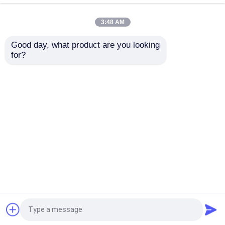
3:48 AM
อะไหล่รถบรรทุกเครื่องผสมคอนกรีต
Good day, what product are you looking 
Concrete Pump Snap
Snap Cast Pipe
for?
Coupling With Safety
Forged Tube Concrete
อะไหล่โรงงานผสม
Pins 2"-8"
Pump Clamp Coupling
ท่อปั๊มคอนกรีต
ส่งคำถาม
ส่งคำถาม
ปั๊มคอนกรีต เอลโค้ท
บ้าน
เกี่ยวกับเรา
ติดต่อเรา
Desktop Site
แผนผังเว็บไซต์
Privacy Policy
สายเชือกยางปั๊มคอนกรีต
เครื่องจับปั๊มคอนกรีต
คุณภาพ
PUTZMEISTER ชิ้นส่วนปั๊มคอนกรีต
โรงงานในประเทศจีน.Copyright © 2026 Hebei
Xinnate Machinery Equipment Co., Ltd. All Rights
หน้าแปลนปั๊มคอนกรีต
Reserved.