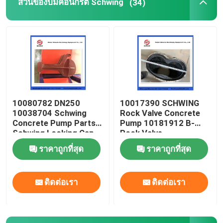
ส่วนของปั๊มคอนกรีต Schwing
(34)
อะไหล่รถบรรทุกเครื่องผสมคอนกรีต
อะไหล่โรงงานผสม
ท่อปั๊มคอนกรีต
10080782 DN250
10017390 SCHWING
10038704 Schwing
Rock Valve Concrete
ปั๊มคอนกรีต เอลโค้ท
Concrete Pump Parts
Pump 10181912 B-
Schwing Locking Cap
Rock Valve
220/180/10059467
ราคาถูกที่สุด
ราคาถูกที่สุด
สายเชือกยางปั๊มคอนกรีต
210/180
ติดต่อเรา
ติดต่อเรา
เครื่องจับปั๊มคอนกรีต
หน้าแปลนปั๊มคอนกรีต