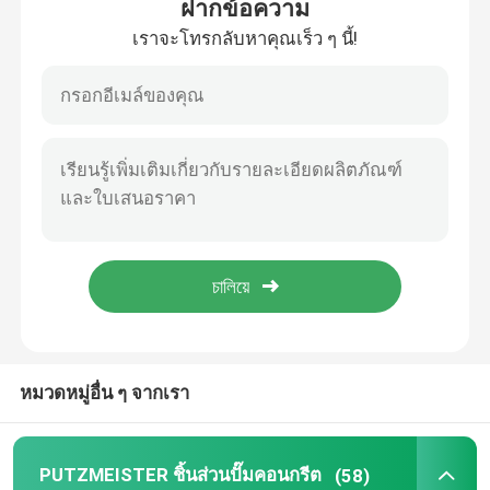
ฝากข้อความ
เราจะโทรกลับหาคุณเร็ว ๆ นี้!
บ้าน
หมวดหมู่อื่น ๆ จากเรา
ผลิตภัณฑ์
PUTZMEISTER ชิ้นส่วนปั๊มคอนกรีต
(58)
วิดีโอ