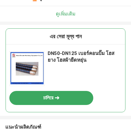
ดูเพิ่มเติม
এর সেরা মূল্য পান
DN50-DN125 เบอร์คอนปั๊ม โฮส
ยาง โฮสผ้ายืดหยุ่น
চালিয়ে
แนะนำผลิตภัณฑ์