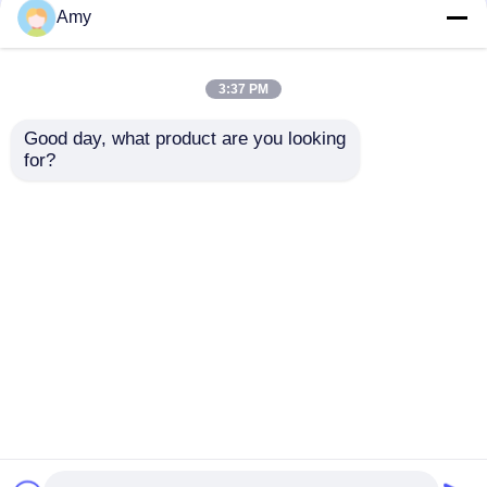
Amy
เกี่ยวกับเรา
3:37 PM
ทัวร์โรงงาน
Good day, what product are you looking 
4 Layer Flexible
3m 4m 5m ปั๊มคอนกรีต
for?
Concrete Pump
ท่อยาง ท่อปลายปั๊ม
Rubber Hose Truck
คอนกรีต
ควบคุมคุณภาพ
Mounted
ส่งคำถาม
ส่งคำถาม
ติดต่อเรา
บ้าน
เกี่ยวกับเรา
ติดต่อเรา
Desktop Site
ขออ้าง
แผนผังเว็บไซต์
Privacy Policy
PUTZMEISTER ชิ้นส่วนปั๊มคอนกรีต
คุณภาพ
PUTZMEISTER ชิ้นส่วนปั๊มคอนกรีต
ส่วนของปั๊มคอนกรีต Schwing
โรงงานในประเทศจีน.Copyright © 2026 Hebei