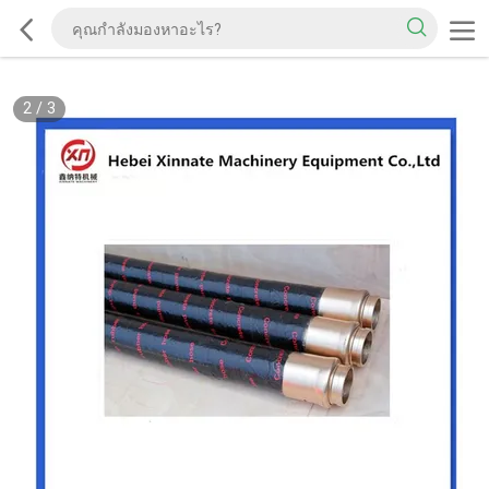
2
/
3