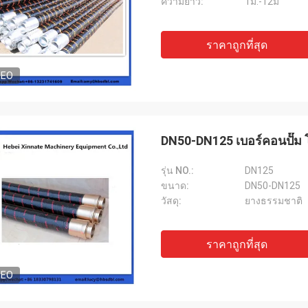
ความยาว:
1ม.-12ม
ราคาถูกที่สุด
DEO
DN50-DN125 เบอร์คอนปั๊ม 
รุ่น NO.:
DN125
ขนาด:
DN50-DN125
วัสดุ:
ยางธรรมชาติ
ราคาถูกที่สุด
DEO