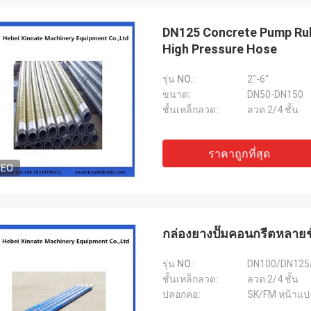
DN125 Concrete Pump Rub
High Pressure Hose
รุ่น NO.:
2"-6"
ขนาด:
DN50-DN150
ชั้นเหล็กลวด:
ลวด 2/4 ชั้น
ราคาถูกที่สุด
DEO
กล่องยางปั๊มคอนกรีตหลายช
รุ่น NO.:
DN100/DN125
ชั้นเหล็กลวด:
ลวด 2/4 ชั้น
ปลอกคอ:
SK/FM หน้าแ