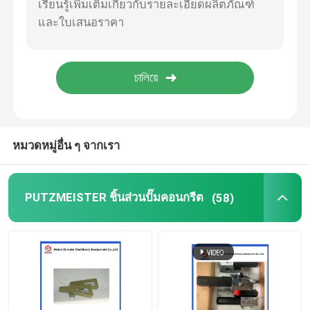
ลูกทำความสะอาดปั๊มคอนกรีต
เครื่องวางบอนกรีต
ปั๊ม Rexthod
หมวดหมู่อื่น ๆ จากเรา
อะไหล่ปั๊มคอนกรีต SANY
PUTZMEISTER ชิ้นส่วนปั๊มคอนกรีต
(58)
อะไหล่ปั๊มคอนกรีต Zoomlion
อุปกรณ์เสริมปั๊มคอนกรีต
รถปั๊มคอนกรีตมือสอง