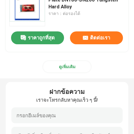
Hard Alloy
ราคา：ต่อรองได้
อะไหล่รถบรรทุกเครื่องผสมคอนกรีต
อะไหล่โรงงานผสม
ราคาถูกที่สุด
ติดต่อเรา
ท่อปั๊มคอนกรีต
ดูเพิ่มเติม
ปั๊มคอนกรีต เอลโค้ท
ฝากข้อความ
สายเชือกยางปั๊มคอนกรีต
เราจะโทรกลับหาคุณเร็ว ๆ นี้!
เครื่องจับปั๊มคอนกรีต
หน้าแปลนปั๊มคอนกรีต