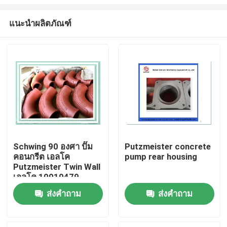
แนะนำผลิตภัณฑ์
Schwing 90 องศา ปั๊ม
Putzmeister concrete
คอนกรีต เอลโค
pump rear housing
บ้าน
Putzmeister Twin Wall
เอลโค 10010479
ผลิตภัณฑ์
ส่งคำถาม
ส่งคำถาม
วิดีโอ