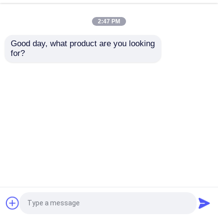
2:47 PM
อะไหล่รถบรรทุกเครื่องผสมคอนกรีต
Good day, what product are you looking 
10073397 Schwing
10061072 Schwing
for?
Concrete Pump Parts
Concrete Pump Parts
อะไหล่โรงงานผสม
Filter 10072694
Agitator Bearing
10190588
Complete
ท่อปั๊มคอนกรีต
ส่งคำถาม
ส่งคำถาม
ปั๊มคอนกรีต เอลโค้ท
บ้าน
เกี่ยวกับเรา
ติดต่อเรา
Desktop Site
แผนผังเว็บไซต์
Privacy Policy
สายเชือกยางปั๊มคอนกรีต
เครื่องจับปั๊มคอนกรีต
คุณภาพ
PUTZMEISTER ชิ้นส่วนปั๊มคอนกรีต
โรงงานในประเทศจีน.Copyright © 2026 Hebei
Xinnate Machinery Equipment Co., Ltd. All Rights
หน้าแปลนปั๊มคอนกรีต
Reserved.