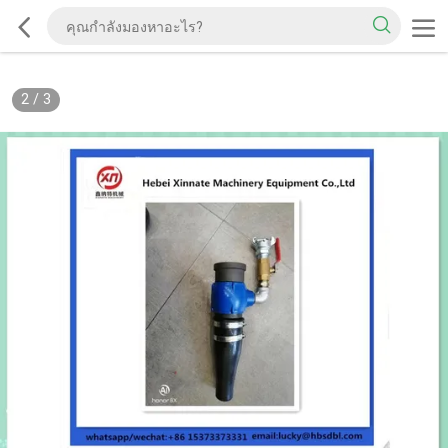
2
/
3