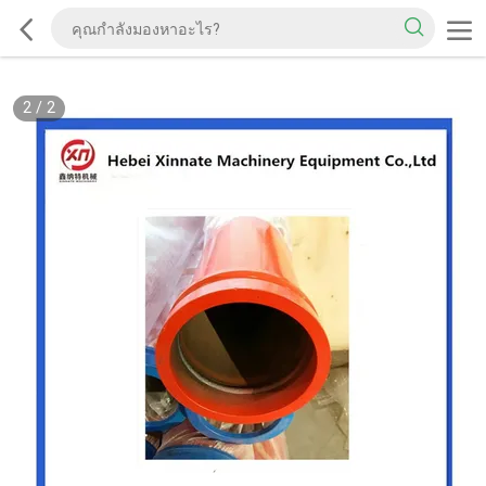
2
/
2