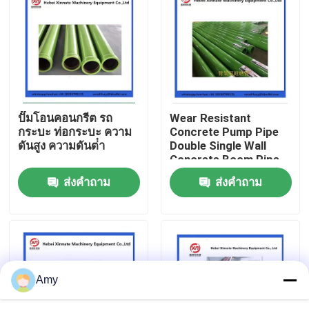
เกี่ยวกับเรา
ทัวร์โรงงาน
ปั๊มโอนคอนกรีต รถ
Wear Resistant
ควบคุมคุณภาพ
กระบะ ท่อกระบะ ความ
Concrete Pump Pipe
ดันสูง ความดันต่ํา
Double Single Wall
Concrete Boom Pipe
ติดต่อเรา
ส่งคำถาม
ส่งคำถาม
ขออ้าง
PUTZMEISTER ชิ้นส่วนปั๊มคอนกรีต
Amy
ส่วนของปั๊มคอนกรีต Schwing