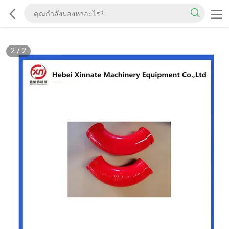
2
/
2