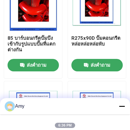
เกี่ยวกับเรา
ทัวร์โรงงาน
85 บาร์บอนกรีตปั๊มบึง
R275x90D ปั๊มคอนกรีต
เข้ากับรูปแบบปั๊มที่แตก
หล่อหล่อหล่อพับ
ต่างกัน
ควบคุมคุณภาพ
ส่งคำถาม
ส่งคำถาม
ติดต่อเรา
ขออ้าง
Amy
PUTZMEISTER ชิ้นส่วนปั๊มคอนกรีต
6:36 PM
ส่วนของปั๊มคอนกรีต Schwing