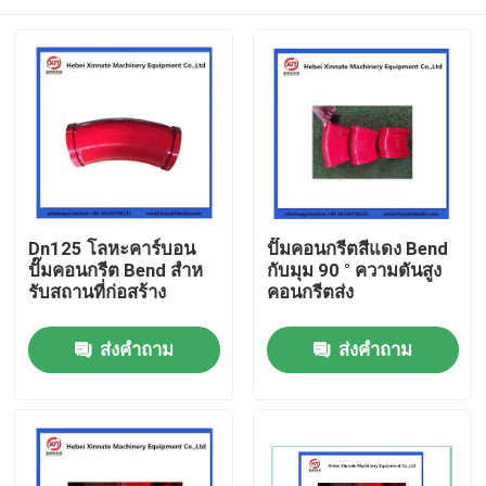
Dn125 โลหะคาร์บอน
ปั๊มคอนกรีตสีแดง Bend
ปั๊มคอนกรีต Bend สําห
กับมุม 90 ° ความดันสูง
รับสถานที่ก่อสร้าง
คอนกรีตส่ง
บ้าน
ส่งคำถาม
ส่งคำถาม
ผลิตภัณฑ์
วิดีโอ